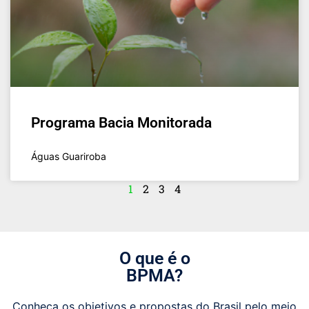
Programa Bacia Monitorada
Águas Guariroba
1
2
3
4
O que é o
BPMA?
Conheça os objetivos e propostas do Brasil pelo meio