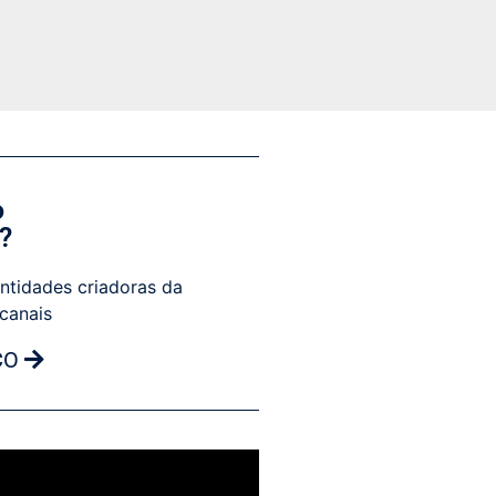
o
?
ntidades criadoras da
 canais
CO