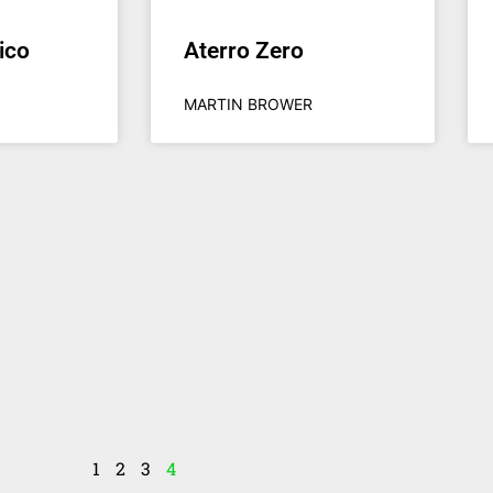
ico
Aterro Zero
MARTIN BROWER​
1
2
3
4