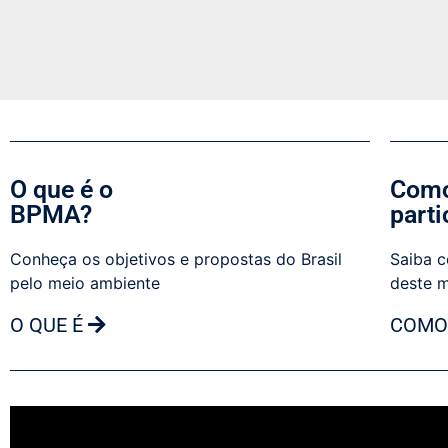
O que é o
Como
BPMA?
parti
Conheça os objetivos e propostas do Brasil
Saiba c
pelo meio ambiente
deste 
O QUE É
COMO