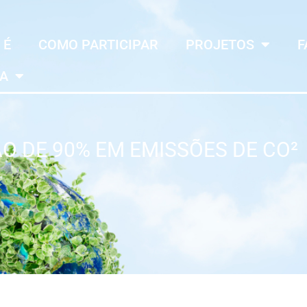
 É
COMO PARTICIPAR
PROJETOS
F
MA
O DE 90% EM EMISSÕES DE CO²