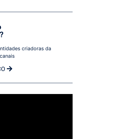
o
?
ntidades criadoras da
 canais
CO