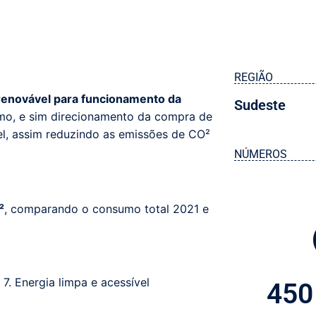
REGIÃO
renovável para funcionamento da
Sudeste
umo,
e sim
direcionamento da compra de
el, assim reduzindo
as emissões de
CO²
NÚMEROS
²
, compara
ndo
o consumo total 2021 e
,
7. Energia limpa e acessível
450