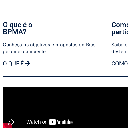
O que é o
Como
BPMA?
parti
Conheça os objetivos e propostas do Brasil
Saiba c
pelo meio ambiente
deste 
O QUE É
COMO