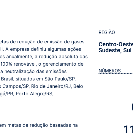
REGIÃO
metas de redução de emissão de gases
Centro-Oest
il.
A empresa definiu algumas ações
Sudeste
,
Sul
s anualmente, a redução absoluta das
a 100% renovável, o gerenciamento de
NÚMEROS
 a neutralização das emissões
Brasil, situados em São Paulo/SP,
s Campos/SP, Rio de Janeiro/RJ, Belo
ngá/PR, Porto Alegre/RS,
rem metas de redução baseadas na
1