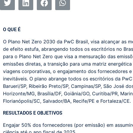
O QUE É
O Plano Net Zero 2030 da
PwC
Brasil, visa alcançar as 
de efeito estufa, abrangendo todos os escritórios no Bras
para o
Plano Net Zero
que visa
a mensuração d
as
emissõe
emissões diretas, a transição para uma matriz energétic
viagens corporativas, o engajamento dos fornecedores e
inevitáveis.
O plano abrange
todos os escritórios
da
PwC
Barueri/SP, Ribeirão Preto/SP, Campinas/SP, São José do
Horizonte/MG, Brasília/DF, Goiânia/GO, Curitiba/PR, Mari
Florianópolis/SC, Salvador/BA, Recife/PE e Fortaleza/CE.
RESULTADOS E OBJETIVOS
Engajar 50% dos fornecedores (por emissão) em assumi
ciência até o ano fiscal de 2025.