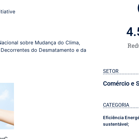
tiative
4.
Nacional sobre Mudança do Clima
,
Red
s Decorrentes do Desmatamento e da
SETOR
Comércio e S
CATEGORIA
Eficiência Energ
sustentável;
PwC