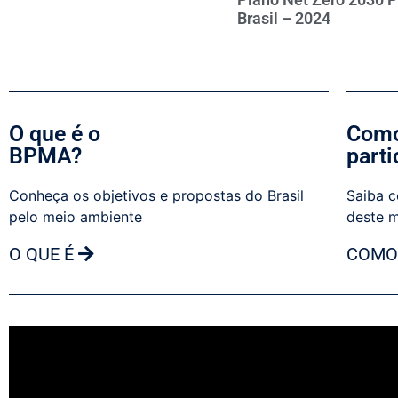
Brasil – 2024
O que é o
Como
BPMA?
parti
Conheça os objetivos e propostas do Brasil
Saiba c
pelo meio ambiente
deste 
O QUE É
COMO