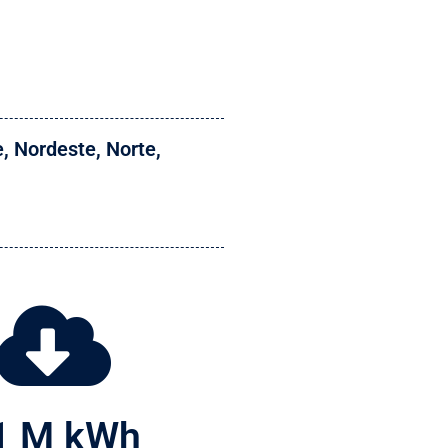
e
,
Nordeste
,
Norte
,
1
 M kWh