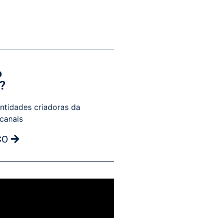
o
?
ntidades criadoras da
 canais
CO