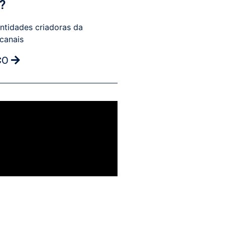
?
ntidades criadoras da
 canais
CO