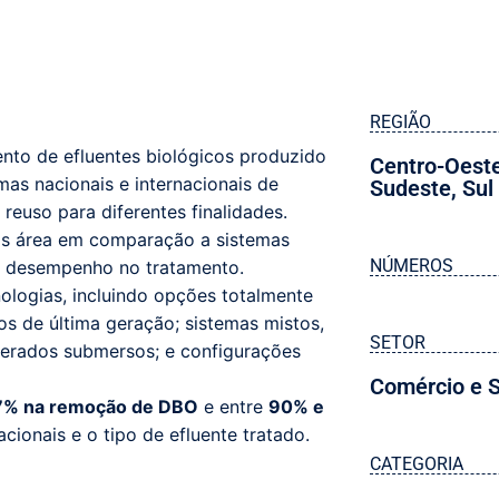
REGIÃO
to de efluentes biológicos produzido
Centro-Oest
mas nacionais e internacionais de
Sudeste
,
Sul
euso para diferentes finalidades.
s área em comparação a sistemas
NÚMEROS
e desempenho no tratamento.
ologias, incluindo opções totalmente
os de última geração; sistemas mistos,
SETOR
aerados submersos; e configurações
Comércio e S
7% na remoção de DBO
e entre
90% e
ionais e o tipo de efluente tratado.
CATEGORIA