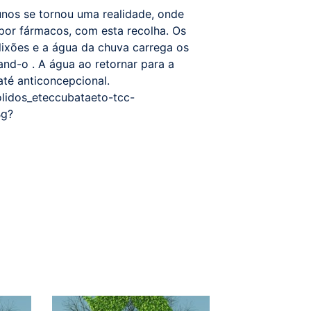
unos se tornou uma realidade, onde
por fármacos, com esta recolha. Os
lixões e a água da chuva carrega os
and-o . A água ao retornar para a
até anticoncepcional.
olidos_eteccubataeto-tcc-
Bg?