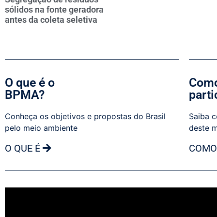
sólidos na fonte geradora
antes da coleta seletiva
O que é o
Como
BPMA?
parti
Conheça os objetivos e propostas do Brasil
Saiba c
pelo meio ambiente
deste 
O QUE É
COMO