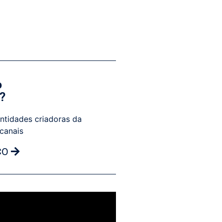
o
?
ntidades criadoras da
 canais
CO