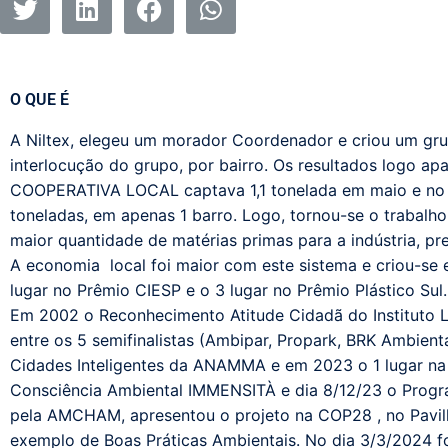
O QUE É
A Niltex, elegeu um morador Coordenador e criou um grup
interlocução do grupo, por bairro. Os resultados logo ap
COOPERATIVA LOCAL captava 1,1 tonelada em maio e no 
toneladas, em apenas 1 barro. Logo, tornou-se o trabalh
maior quantidade de matérias primas para a indústria, p
A economia local foi maior com este sistema e criou-se
lugar no Prêmio CIESP e o 3 lugar no Prêmio Plástico Sul.
Em 2002 o Reconhecimento Atitude Cidadã do Instituto Li
entre os 5 semifinalistas (Ambipar, Propark, BRK Ambiental
Cidades Inteligentes da ANAMMA e em 2023 o 1 lugar na
Consciência Ambiental IMMENSITÀ e dia 8/12/23 o Progra
pela AMCHAM, apresentou o projeto na COP28 , no Pavilh
exemplo de Boas Práticas Ambientais. No dia 3/3/2024 