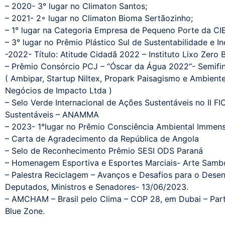
– 2020- 3° lugar no Climaton Santos;
– 2021- 2◦ lugar no Climaton Bioma Sertãozinho;
– 1° lugar na Categoria Empresa de Pequeno Porte da CIE
– 3° lugar no Prêmio Plástico Sul de Sustentabilidade e I
-2022- Título: Atitude Cidadã 2022 – Instituto Lixo Zero B
– Prêmio Consórcio PCJ – “Óscar da Água 2022“- Semifin
( Ambipar, Startup Niltex, Propark Paisagismo e Ambiente
Negócios de Impacto Ltda )
– Selo Verde Internacional de Ações Sustentáveis no II F
Sustentáveis – ANAMMA
– 2023- 1°lugar no Prêmio Consciência Ambiental Immens
– Carta de Agradecimento da República de Angola
– Selo de Reconhecimento Prêmio SESI ODS Paraná
– Homenagem Esportiva e Esportes Marciais- Arte Samb
– Palestra Reciclagem – Avanços e Desafios para o Dese
Deputados, Ministros e Senadores- 13/06/2023.
– AMCHAM – Brasil pelo Clima – COP 28, em Dubai – Parti
Blue Zone.