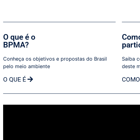
O que é o
Como
BPMA?
parti
Conheça os objetivos e propostas do Brasil
Saiba c
pelo meio ambiente
deste 
O QUE É
COMO