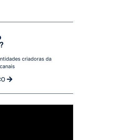
o
?
ntidades criadoras da
 canais
CO