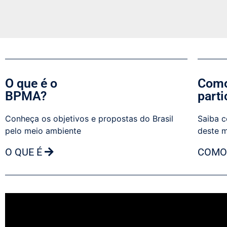
O que é o
Como
BPMA?
parti
Conheça os objetivos e propostas do Brasil
Saiba c
pelo meio ambiente
deste 
O QUE É
COMO