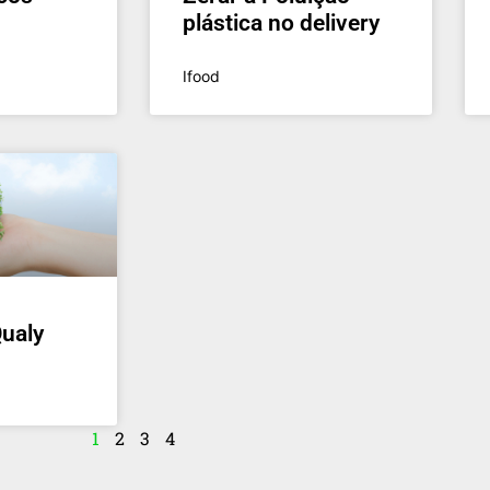
plástica no delivery
Ifood
Qualy
1
2
3
4