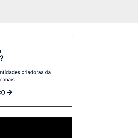
o
?
ntidades criadoras da
 canais
CO