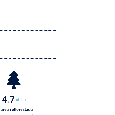
4.7
mil ha
 área reflorestada