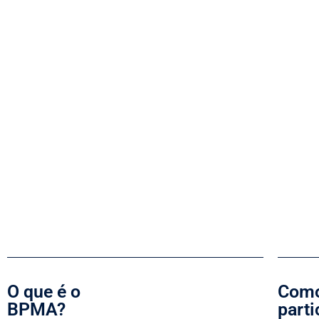
O que é o
Como
BPMA?
parti