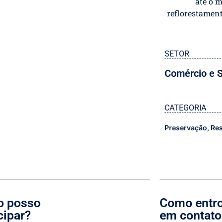
até o 
reflorestament
SETOR
Comércio e S
CATEGORIA
Preservação, Re
 posso
Como entr
cipar?
em contato