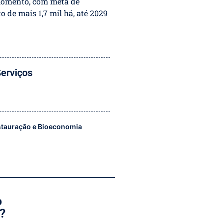
momento, com meta de
o de mais 1,7 mil há, até 2029
erviços
stauração e Bioeconomia
o
?