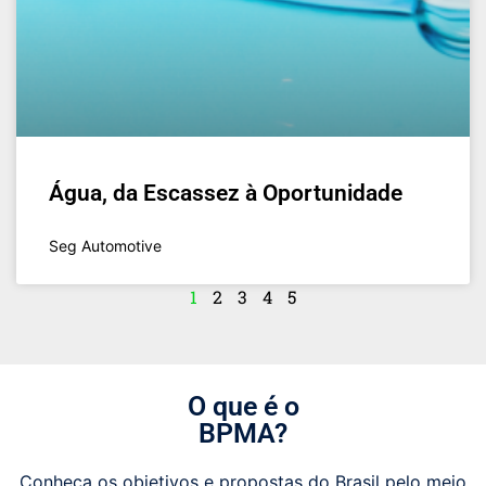
Água, da Escassez à Oportunidade
Seg Automotive
1
2
3
4
5
O que é o
BPMA?
Conheça os objetivos e propostas do Brasil pelo meio