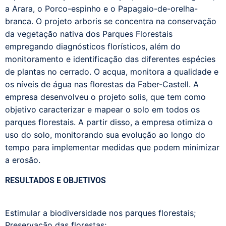
a Arara, o Porco-espinho e o Papagaio-de-orelha-
branca.
O
projeto
a
rboris
se concentra na conservação
da vegetação nativa dos Parques Florestais
empregando diagnósticos florísticos, além do
monitoramento e identificação das diferentes espécies
de plantas
n
o cerrado.
O
a
cqua
,
monitora a qualidade e
os níveis de água nas florestas da Faber-Castell.
A
empresa desenvolveu
o projeto
solis
, que tem como
objetivo caracterizar e mapear o solo em todos os
parques florestais
.
A partir disso, a empresa otimiza o
uso do solo, monitorando sua evolução ao longo do
tempo para implementar medidas que podem minimizar
a erosão.
RESULTADOS E OBJETIVOS
Estimular a biodiversidade nos parques florestais;
Preservação das florestas;