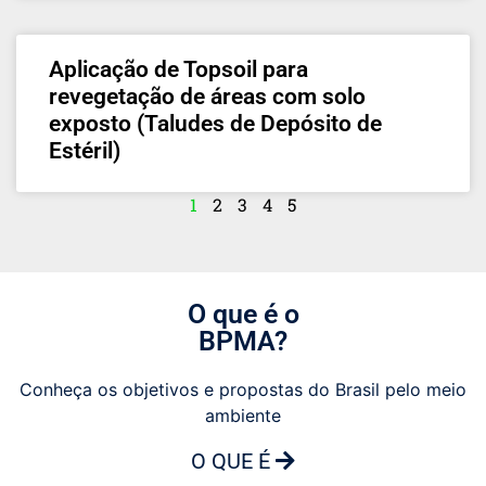
Aplicação de Topsoil para
revegetação de áreas com solo
exposto (Taludes de Depósito de
Estéril)
1
2
3
4
5
O que é o
BPMA?
Conheça os objetivos e propostas do Brasil pelo meio
ambiente
O QUE É