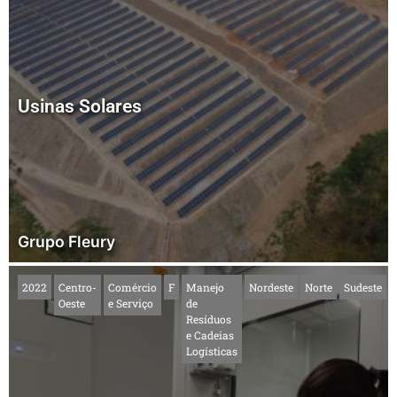
Usinas Solares
Grupo Fleury
2022
Centro-
Comércio
F
Manejo
Nordeste
Norte
Sudeste
Oeste
e Serviço
de
Resíduos
e Cadeias
Logísticas